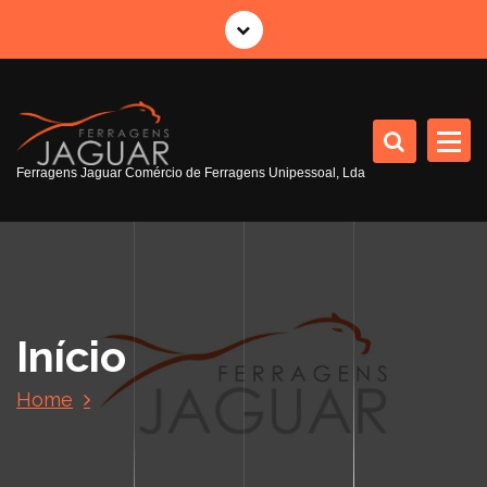
S
a
l
t
a
r
p
Ferragens Jaguar Comércio de Ferragens Unipessoal, Lda
a
r
a
o
c
o
Início
n
t
Home
e
ú
d
o