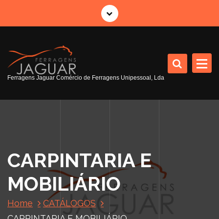
S
a
l
t
a
r
p
Ferragens Jaguar Comércio de Ferragens Unipessoal, Lda
a
r
a
o
c
o
CARPINTARIA E
n
t
MOBILIÁRIO
e
ú
Home
CATÁLOGOS
d
o
CARPINTARIA E MOBILIÁRIO